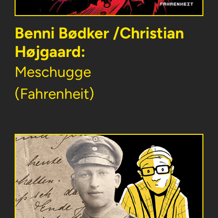
Benni Bødker /Christian
Højgaard:
Meschugge
(Fahrenheit)