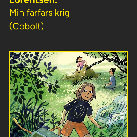
Min farfars krig
(Cobolt)