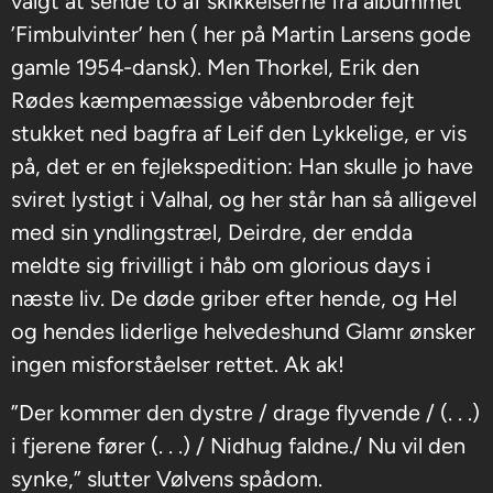
valgt at sende to af skikkelserne fra albummet
’Fimbulvinter’ hen ( her på Martin Larsens gode
gamle 1954-dansk). Men Thorkel, Erik den
Rødes kæmpemæssige våbenbroder fejt
stukket ned bagfra af Leif den Lykkelige, er vis
på, det er en fejlekspedition: Han skulle jo have
sviret lystigt i Valhal, og her står han så alligevel
med sin yndlingstræl, Deirdre, der endda
meldte sig frivilligt i håb om glorious days i
næste liv. De døde griber efter hende, og Hel
og hendes liderlige helvedeshund Glamr ønsker
ingen misforståelser rettet. Ak ak!
”Der kommer den dystre / drage flyvende / (. . .)
i fjerene fører (. . .) / Nidhug faldne./ Nu vil den
synke,” slutter Vølvens spådom.