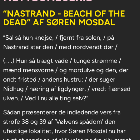
”NASTRAND - BEACH OF THE
DEAD” AF SØREN MOSDAL
“Sal så hun knejse, / fjernt fra solen, / på
Nastrand star den / med nordvendt dør /
(. . .) Hun så trægt vade / tunge strømme /
mænd mensvorne / og mordulve og den, der
ondt fristed / andens hustru; / der suger
Nidhug / næring af ligdynger, / vredt flænsed
ulven. / Ved I nu alle ting selv?”
Sådan præsenterer de indledende vers fra
strofe 38 og 39 af ’Vølvens spådom’ den
ufestlige lokalitet, hvor Søren Mosdal nu har