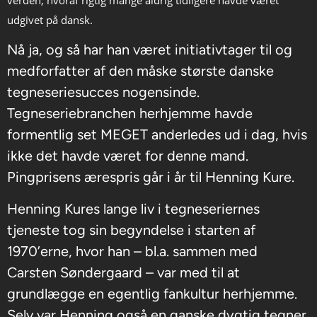
verden, hvoraf rigtig mange aldrig tidligere havde været
udgivet på dansk.
Nå ja, og så har han været initiativtager til og
medforfatter af den måske største danske
tegneseriesucces nogensinde.
Tegneseriebranchen herhjemme havde
formentlig set MEGET anderledes ud i dag, hvis
ikke det havde været for denne mand.
Pingprisens ærespris går i år til Henning Kure.
Henning Kures lange liv i tegneseriernes
tjeneste tog sin begyndelse i starten af
1970’erne, hvor han – bl.a. sammen med
Carsten Søndergaard – var med til at
grundlægge en egentlig fankultur herhjemme.
Selv var Henning også en ganske dygtig tegner,