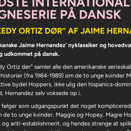
DSTE INTERNATIONAL
GNESERIE PÅ DANSK
EEDY ORTIZ DØR” AF JAIME HER
kanske Jaime Hernandez’ nyklassiker og hovedvæ
ig udkommet på dansk.
y Ortiz dør” samler alle den amerikanske seriesk
historier (fra 1984-1989) om de to unge kvinder 
ktive bydel Hoppers, ikke ulig den hispanics-dom
d, Hernandez selv voksede op i.
 følger som udgangspunkt det noget komplicered
m de to unge kvinder, Maggie og Hopey. Magre Ho
k og anti-establishment, og hendes strenge at spille