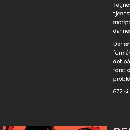
Tegnes
tjenes
modpol
danner
Der er
formår
det på
først 
proble
672 si