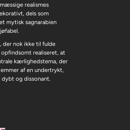
esmæssige realismes
dekorativt, dels som
 et mytisk sagnarabien
øfabel.
er nok ikke til fulde
 opfindsomt realiseret, at
trale kærlighedstema, der
, emmer af en undertrykt,
e dybt og dissonant.