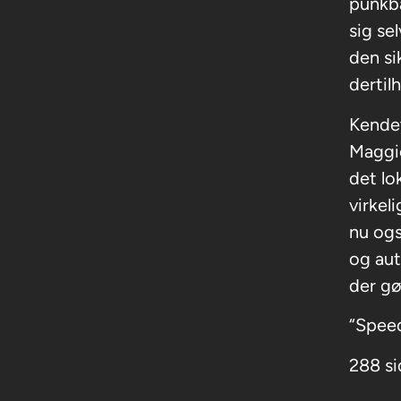
punkba
sig se
den si
dertil
Kendet
Maggie
det lo
virkel
nu ogs
og aut
der gø
“Speed
288 si