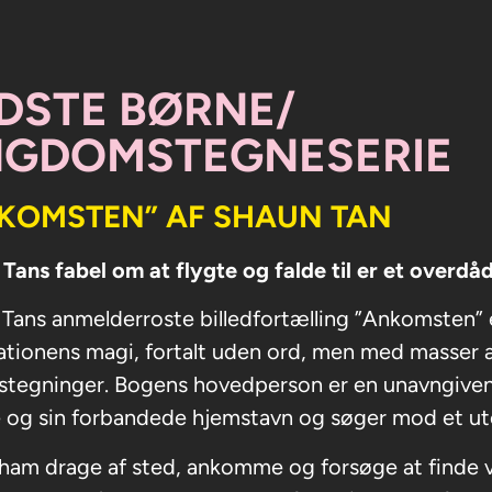
DSTE BØRNE/
GDOMSTEGNESERIE
KOMSTEN” AF SHAUN TAN
Tans fabel om at flygte og falde til er et overdådi
Tans anmelderroste billedfortælling ”Ankomsten” er
ationens magi, fortalt uden ord, men med masser a
stegninger. Bogens hovedperson er en unavngiven f
e og sin forbandede hjemstavn og søger mod et u
 ham drage af sted, ankomme og forsøge at finde 