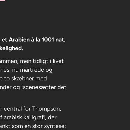
 et Arabien à la 1001 nat,
kelighed.
mmen, men tidligt i livet
renes, nu martrede og
se to skæbner med
ender og iscenesætter det
r central for Thompson,
rabisk kalligrafi, der
tænkt som en stor syntese: