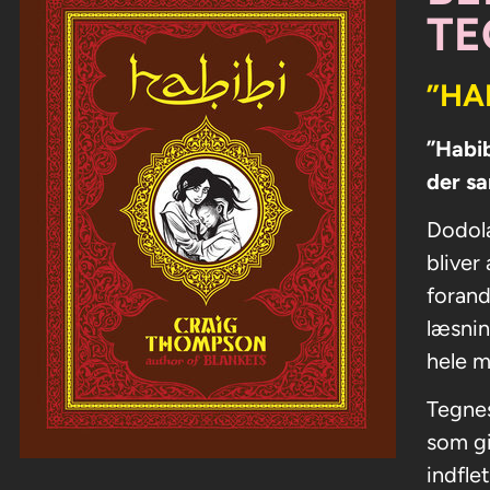
TE
”HA
”Habib
der sa
Dodola
bliver
foran
læsnin
hele m
Tegnes
som gi
indfle