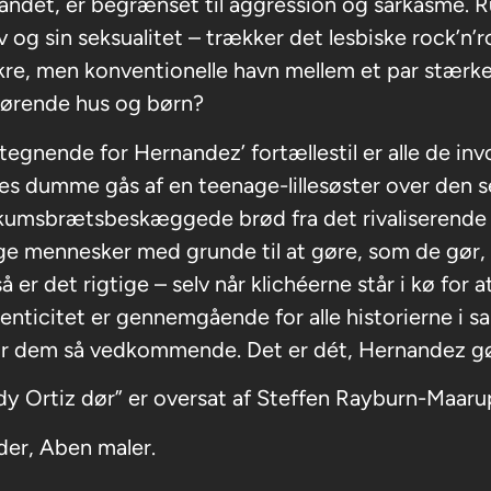
ndet, er begrænset til aggression og sarkasme. R
lv og sin seksualitet – trækker det lesbiske rock’n’r
kre, men konventionelle havn mellem et par stæ
hørende hus og børn?
egnende for Hernandez’ fortællestil er alle de invo
s dumme gås af en teenage-lillesøster over den sel
kumsbrætsbeskæggede brød fra det rivaliserende k
ige mennesker med grunde til at gøre, som de gør, 
å er det rigtige – selv når klichéerne står i kø for 
enticitet er gennemgående for alle historierne i sa
r dem så vedkommende. Det er dét, Hernandez gø
y Ortiz dør” er oversat af Steffen Rayburn-Maaru
der, Aben maler.