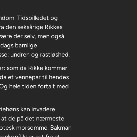
ndom. Tidsbilledet og
ra den seksårige Rikkes
være der selv, men også
dags barnlige
sse: undren og rastløshed.
ter: som da Rikke kommer
r da et vennepar til hendes
 Og hele tiden fortalt med
riehøns kan invadere
r, at de på det nærmeste
e grotesk morsomme. Bakman
nkonflikter set fra et