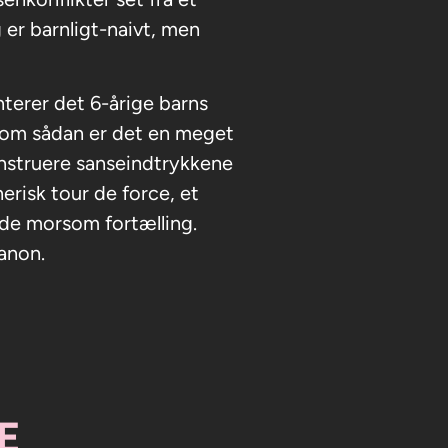
 er barnligt-naivt, men
nterer det 6-årige barns
. Som sådan er det en meget
nstruere sanseindtrykkene
erisk tour de force, et
nde morsom fortælling.
kanon.
E