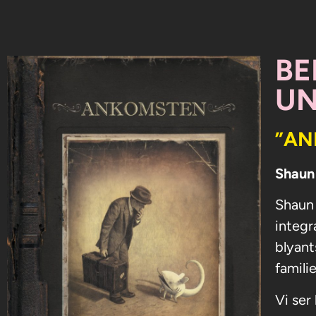
BE
UN
”AN
Shaun 
Shaun 
integr
blyant
famili
Vi ser