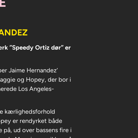
E
NANDEZ
rk ”Speedy Ortiz dør” er
aber Jaime Hernandez’
Maggie og Hopey, der bor i
inerede Los Angeles-
e kærlighedsforhold
pey er rendyrket både
 på, ud over bassens fire i