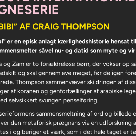
GNESERIE
BIBI” AF CRAIG THOMPSON
i” er en episk anlagt kærlighedshistorie hensat til
mmensmelter såvel nu- og datid som myte og vir
 og Zam er to forældreløse børn, der vokser op sa
 adskilt og skal gennemleve meget, før de igen fo
drede. Thompson sammenvæver skildringen af dis
ger af koranen og genfortællinger af arabiske leg
ed selvsikkert svungen penselføring.
erieformens sammensmeltning af ord og billede e
ver den metaforisk prægnans via en udforskning af a
ttes i og beriger et værk, som i det hele taget er 