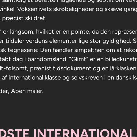
vinkel. Voksenlivets skrøbeligheder og skæve gang
 præcist skildret.
” er langsom, hvilket er en pointe, da den repræse
der tildeler verdens elementer lige stor gyldighed
sk tegneserie: Den handler simpelthen om at reko
 tabt dag i barndomsland. ”Glimt” er en billedkunstn
ilt-følsomt, præcist tidsdokument og en lårklaske
 af international klasse og selvskreven i en dansk 
der, Aben maler.
DSTE INTERNATIONAL