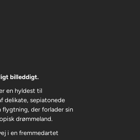
gt billeddigt.
 en hyldest til
f delikate, sepiatonede
lygtning, der forlader sin
topisk drømmeland.
vej i en fremmedartet