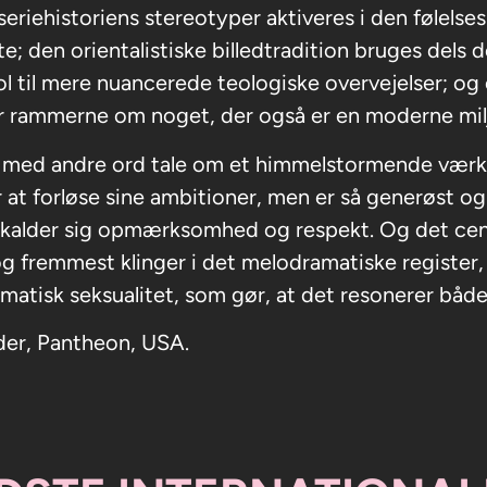
eriehistoriens stereotyper aktiveres i den følels
te; den orientalistiske billedtradition bruges dels 
 til mere nuancerede teologiske overvejelser; og
 rammerne om noget, der også er en moderne milj
 med andre ord tale om et himmelstormende værk, d
 at forløse sine ambitioner, men er så generøst og
kalder sig opmærksomhed og respekt. Og det cen
og fremmest klinger i det melodramatiske register
matisk seksualitet, som gør, at det resonerer båd
der, Pantheon, USA.