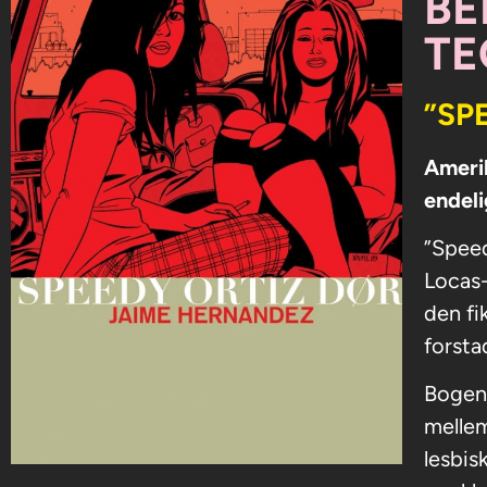
BE
TE
”SP
Ameri
endel
”Speed
Locas-
den fi
forsta
Bogen
melle
lesbis