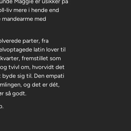
unde Maggie er usikker på
oll-liv mere i hende end
rke mandearme med
lverede parter, fra
voptagede latin lover til
varter, fremstillet som
og tvivl om, hvorvidt det
at byde sig til. Den empati
mlingen, og det er dét,
r så godt.
p.