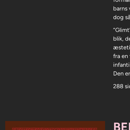
barns 
dog så
“Glimt
blik, 
æsteti
fra en
infant
Den er
288 si
BE