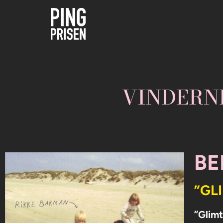
VINDERNE
BE
”GL
”Glimt