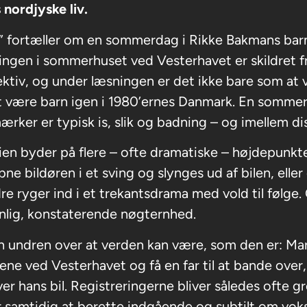
 nordjyske liv.
” fortæller om en sommerdag i Rikke Bakmans bar
ngen i sommerhuset ved Vesterhavet er skildret f
ktiv, og under læsningen er det ikke bare som at 
 være barn igen i 1980’ernes Danmark. En sommer
ærker er typisk is, slik og badning – og imellem di
ien byder på flere – ofte dramatiske – højdepunk
 åbne bildøren i et sving og slynges ud af bilen, elle
re ryger ind i et trekantsdrama med vold til følge.
nlig, konstaterende nøgternhed.
en undren over at verden kan være, som den er: Ma
ene ved Vesterhavet og få en far til at bande ove
er hans bil. Registreringerne bliver således oft
 samtidig at berette indgående og subtilt om vokse