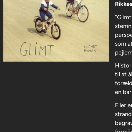
Rikkes
”Glimt
stemni
perspe
som at
pejlem
Histor
til at
foræld
en bar
Eller 
strand
begrav
formår