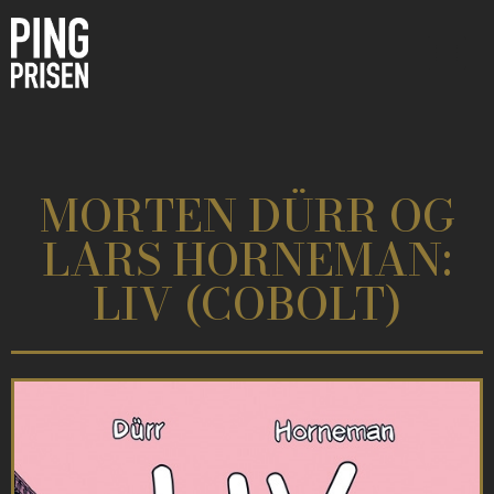
MORTEN DÜRR OG
LARS HORNEMAN:
LIV (COBOLT)