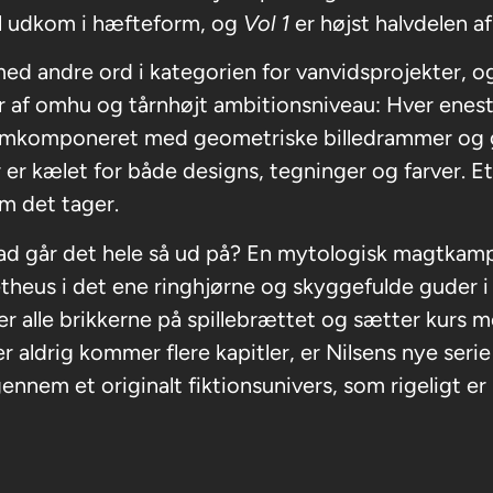
l udkom i hæfteform, og
Vol 1
er højst halvdelen a
med andre ord i kategorien for vanvidsprojekter, og
af omhu og tårnhøjt ambitionsniveau: Hver enest
mkomponeret med geometriske billedrammer og
 er kælet for både designs, tegninger og farver. 
om det tager.
ad går det hele så ud på? En mytologisk magtka
heus i det ene ringhjørne og skyggefulde guder i
er alle brikkerne på spillebrættet og sætter kurs 
er aldrig kommer flere kapitler, er Nilsens nye ser
gennem et originalt fiktionsunivers, som rigeligt er 