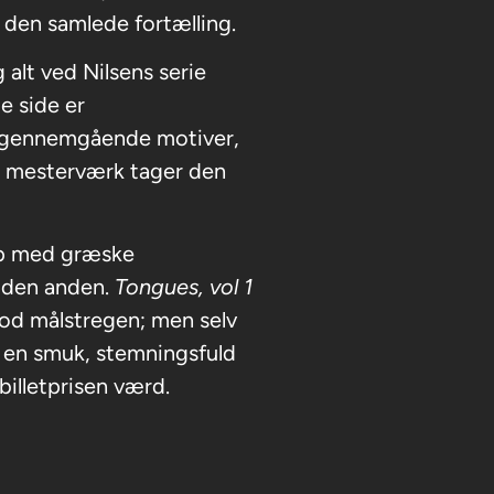
f den samlede fortælling.
 alt ved Nilsens serie
e side er
 gennemgående motiver,
Et mesterværk tager den
mp med græske
 den anden.
Tongues, vol 1
mod målstregen; men selv
ie en smuk, stemningsfuld
billetprisen værd.