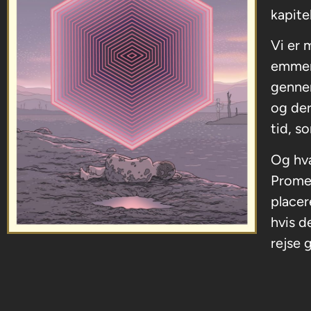
kapite
Vi er 
emmer 
genne
og der
tid, s
Og hv
Promet
placer
hvis d
rejse 