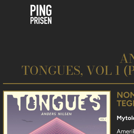
AN
TONGUES, VOL 1 
NOM
TEG
Mytolo
Amerik