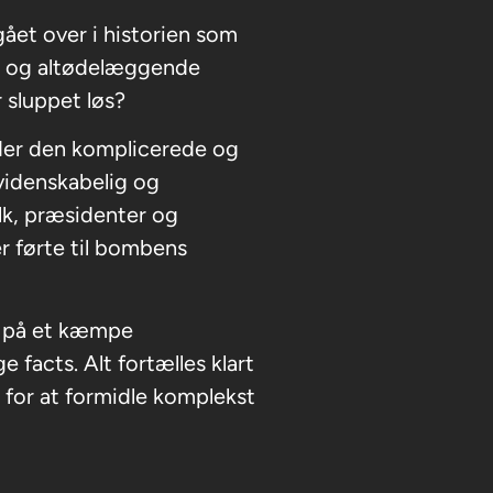
ået over i historien som
 og altødelæggende
 sluppet løs?
lder den komplicerede og
videnskabelig og
lk, præsidenter og
er førte til bombens
r på et kæmpe
 facts. Alt fortælles klart
 for at formidle komplekst