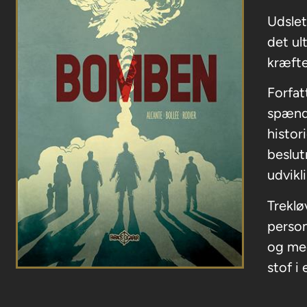
Udslet
det u
kræfte
Forfat
spænde
histor
beslut
udvikl
Treklø
person
og med
stof i