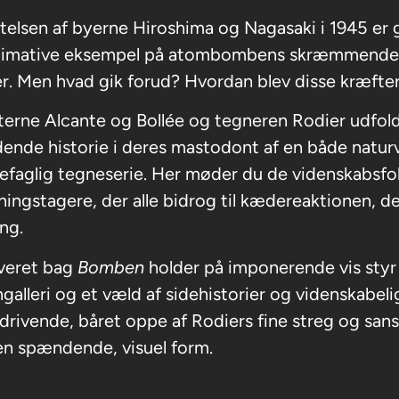
telsen af byerne Hiroshima og Nagasaki i 1945 er g
ltimative eksempel på atombombens skræmmende
r. Men hvad gik forud? Hvordan blev disse kræfter
terne Alcante og Bollée og tegneren Rodier udfo
nde historie i deres mastodont af en både natur
iefaglig tegneserie. Her møder du de videnskabsfo
ningstagere, der alle bidrog til kædereaktionen, d
ing.
veret bag
Bomben
holder på imponerende vis sty
galleri og et væld af sidehistorier og videnskabelige
rivende, båret oppe af Rodiers fine streg og sans
 en spændende, visuel form.