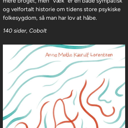
mere broget, men ”Væk” er en både sympatisk
og velfortalt historie om tidens store psykiske
folkesygdom, så man har lov at håbe.
140 sider, Cobolt